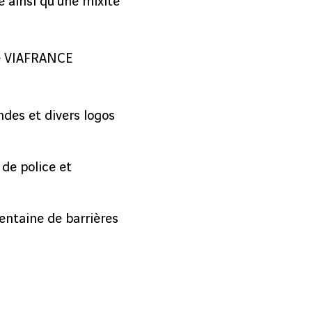
é ainsi qu’une mixité
e VIAFRANCE
ndes et divers logos
 de police et
entaine de barrières