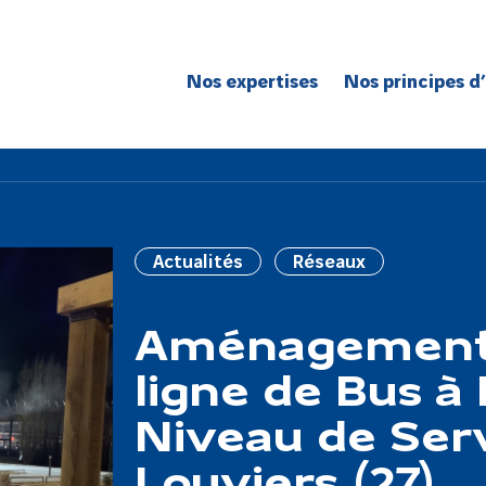
Nos expertises
Nos principes d
Route
Réseaux
Bâtiment
Génie civil
Actualités
Réseaux
Réseaux de spécialité
Grands projets
​​​​​​Aménageme
ligne de Bus à
Niveau de Serv
Louviers (27)