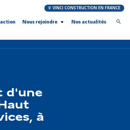
VINCI CONSTRUCTION EN FRANCE
’action
Nous rejoindre
Nos actualités
Postulez à nos offres d’emploi
Jeunes talents
Graduate Program
À la rencontre de nos compagnons
Recrutement compagnons Génie Civil
Notre promesse employeur
nt d'une
 Haut
ices, à