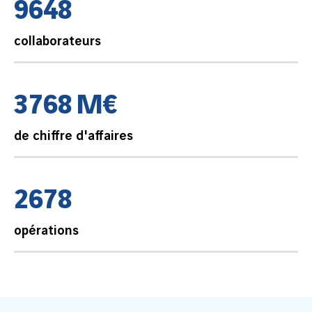
9
6
4
8
collaborateurs
3
7
6
8
M
€
de chiffre d'affaires
2
6
7
8
opérations