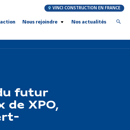
VINCI CONSTRUCTION EN FRANCE
’action
Nous rejoindre
Nos actualités
Postulez à nos offres d’emploi
Jeunes talents
Graduate Program
À la rencontre de nos compagnons
Recrutement compagnons Génie Civil
Notre promesse employeur
du futur
x de XPO,
rt-