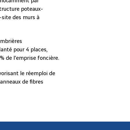
it notamment par
structure poteaux-
-site des murs à
ombrières
anté pour 4 places,
5% de l’emprise foncière.
orisant le réemploi de
panneaux de fibres