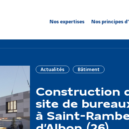
Nos expertises
Nos principes d
Route
Réseaux
Bâtiment
Génie civil
Actualités
Bâtiment
Réseaux de spécialité
Grands projets
​Construction 
site de bureau
à Saint-Rambe
d’Albon (26)