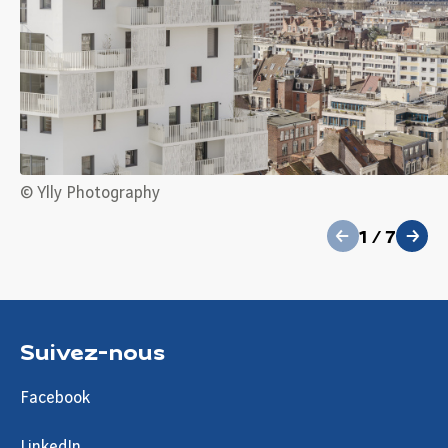
précédent
© Ylly Photography
1
/
7
suivant
Suivez-nous
Facebook
LinkedIn