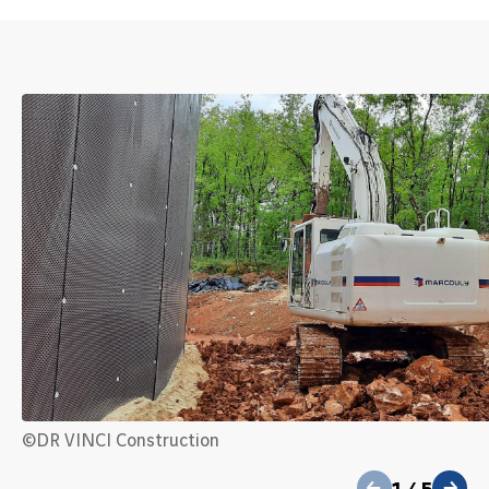
précédent
©DR VINCI Construction
1
/
5