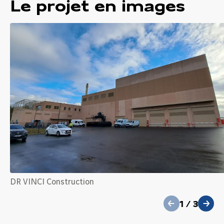
Le projet en images
précédent
DR VINCI Construction
1
/
3
suivant