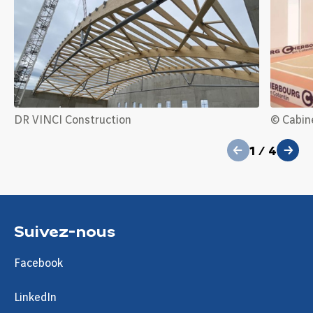
précédent
DR VINCI Construction
© Cabine
1
/
4
suivant
Suivez-nous
Facebook
LinkedIn