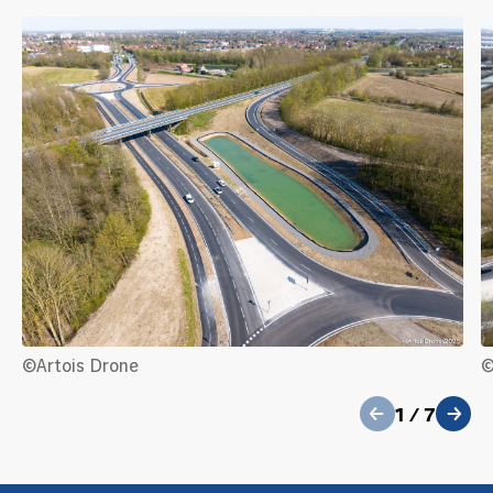
précédent
©Artois Drone
©
1
/
7
suivant