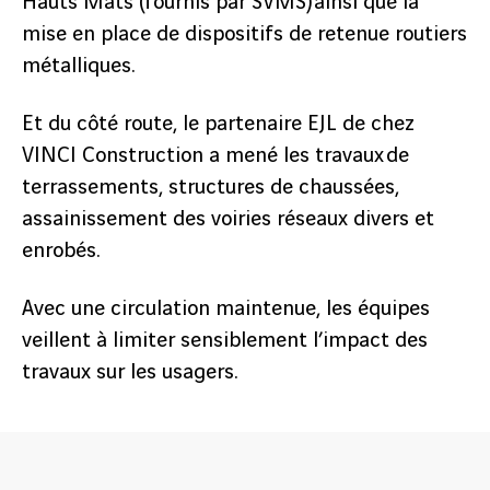
Hauts Mâts (fournis par SVMS) ainsi que la
2
/
7
suivant
mise en place de dispositifs de retenue routiers
métalliques.
Et du côté route, le partenaire EJL de chez
VINCI Construction a mené les travaux de
terrassements, structures de chaussées,
assainissement des voiries réseaux divers et
enrobés.
Avec une circulation maintenue, les équipes
veillent à limiter sensiblement l’impact des
travaux sur les usagers.