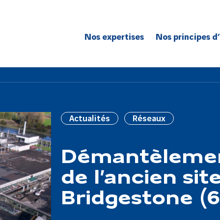
Nos expertises
Nos principes d
Route
Réseaux
Bâtiment
Génie civil
Actualités
Réseaux
Réseaux de spécialité
Grands projets
Démantèlemen
de l’ancien sit
Bridgestone (6