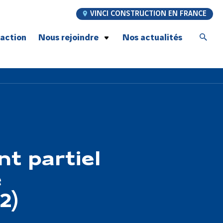
VINCI CONSTRUCTION EN FRANCE
’action
Nous rejoindre
Nos actualités
Postulez à nos offres d’emploi
Jeunes talents
Graduate Program
À la rencontre de nos compagnons
Recrutement compagnons Génie Civil
Notre promesse employeur
t partiel
e
2)