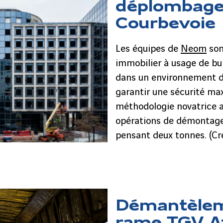
déplombage
Courbevoie
Les équipes de
Neom
son
immobilier à usage de bu
dans un environnement de
garantir une sécurité max
méthodologie novatrice a
opérations de démontage
pensant deux tonnes. (Cr
Démantèlem
rame TGV At