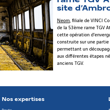
site d’Ambr
Neom
, filiale de VINCI 
de la 53ème rame TGV Atl
cette opération d’envergu
construite sur une partie 
permettant un découpage
aux différentes étapes n
anciens TGV.
Nos expertises