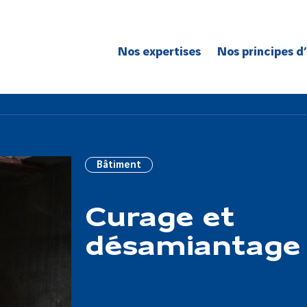
Nos expertises
Nos principes d
Route
Réseaux
Bâtiment
Génie civil
Bâtiment
Réseaux de spécialité
Grands projets
Curage et
désamiantage