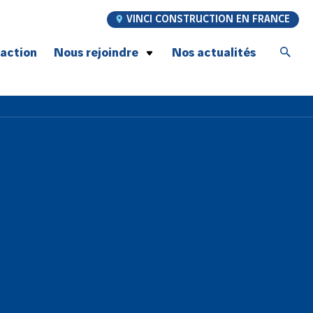
VINCI CONSTRUCTION EN FRANCE
’action
Nous rejoindre
Nos actualités
Postulez à nos offres d’emploi
Jeunes talents
Graduate Program
À la rencontre de nos compagnons
Recrutement compagnons Génie Civil
Notre promesse employeur