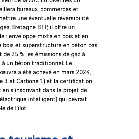
 sein de la ZAC EuroRennes un
eillera bureaux, commerces et
ettre une éventuelle réversibilité
ogea Bretagne BTP, il offre un
e : enveloppe mixte en bois et en
e bois et superstructure en béton bas
 de 25 % les émissions de gaz à
 à un béton traditionnel. Le
 œuvre a été achevé en mars 2024,
e 3 et Carbone 1) et la certification
n s’inscrivant dans le projet de
lectrique intelligent) qui devrait
e de l’îlot.
e tourisme et