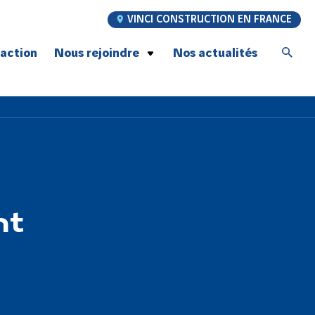
VINCI CONSTRUCTION EN FRANCE
’action
Nous rejoindre
Nos actualités
Postulez à nos offres d’emploi
Jeunes talents
Graduate Program
À la rencontre de nos compagnons
Recrutement compagnons Génie Civil
Notre promesse employeur
nt