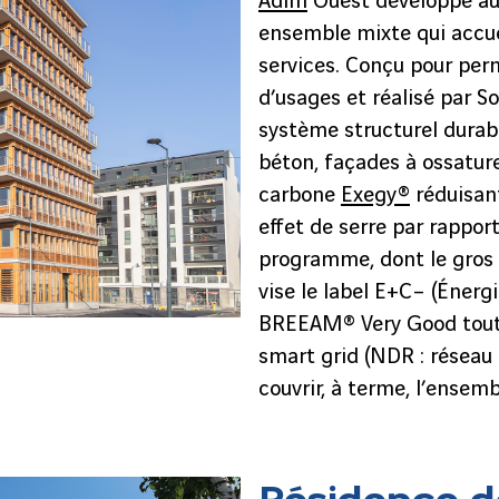
Adim
Ouest développe au
ensemble mixte qui accu
services. Conçu pour perm
d’usages et réalisé par S
système structurel durabl
béton, façades à ossatur
carbone
Exegy®
réduisant
effet de serre par rapport
programme, dont le gros
vise le label E+C– (Énergi
BREEAM® Very Good tout e
smart grid (NDR : réseau é
couvrir, à terme, l’ensembl
Résidence d