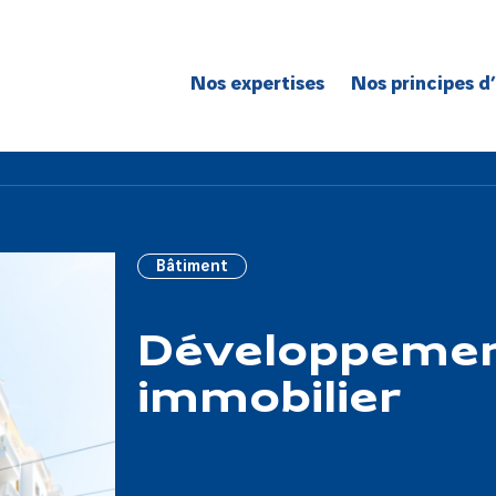
Nos expertises
Nos principes d
Route
Réseaux
Bâtiment
Génie civil
Bâtiment
Réseaux de spécialité
Grands projets
Développeme
immobilier