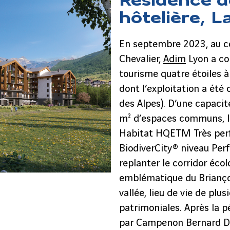
hôtelière, L
En septembre 2023, au c
Chevalier,
Adim
Lyon a co
tourisme quatre étoiles 
dont l’exploitation a ét
des Alpes). D’une capaci
m² d’espaces communs, le
Habitat HQETM Très perfo
BiodiverCity® niveau Per
replanter le corridor écol
emblématique du Briançonn
vallée, lieu de vie de plu
patrimoniales. Après la p
par Campenon Bernard Da