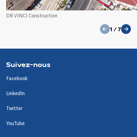
précédent
DR VINCI Construction
1
/
7
suivant
Suivez-nous
Facebook
LinkedIn
Twitter
YouTube