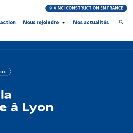
VINCI CONSTRUCTION EN FRANCE
’action
Nous rejoindre
Nos actualités
Postulez à nos offres d’emploi
Jeunes talents
Graduate Program
À la rencontre de nos compagnons
aux
Recrutement compagnons Génie Civil
Notre promesse employeur
la
le à Lyon