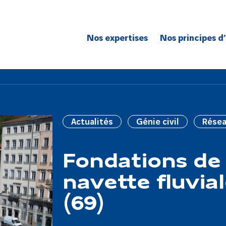
Nos expertises
Nos principes d
Route
Réseaux
Bâtiment
Génie civil
Actualités
Génie civil
Rése
Réseaux de spécialité
Grands projets
Fondations de 
navette fluvia
(69)