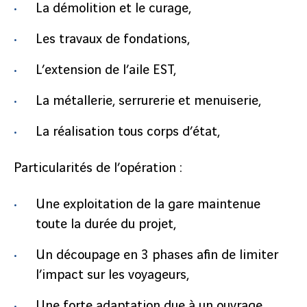
La démolition et le curage,
Les travaux de fondations,
L’extension de l’aile EST,
La métallerie, serrurerie et menuiserie,
La réalisation tous corps d’état,
Particularités de l’opération :
précédent
Une exploitation de la gare maintenue
2
/
4
toute la durée du projet,
suivant
Un découpage en 3 phases afin de limiter
l’impact sur les voyageurs,
Une forte adaptation due à un ouvrage