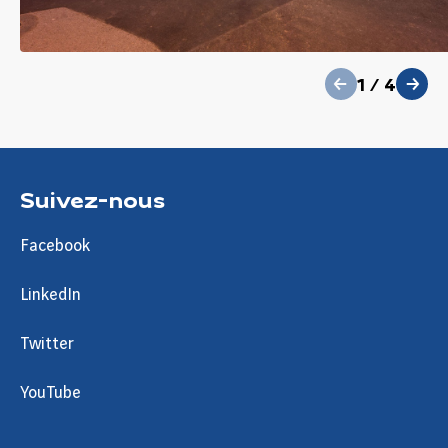
précédent
1
/
4
suivant
Suivez-nous
Facebook
LinkedIn
Twitter
YouTube