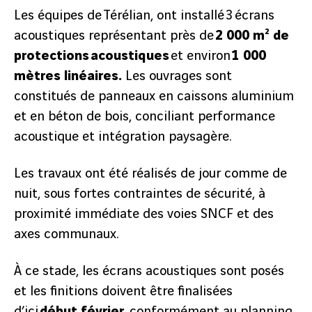
Les équipes de Térélian, ont installé 3 écrans
acoustiques représentant près de
2 000 m² de
protections acoustiques
et environ
1 000
mètres linéaires.
Les ouvrages sont
constitués de panneaux en caissons aluminium
et en béton de bois, conciliant performance
acoustique et intégration paysagère.
Les travaux ont été réalisés de jour comme de
nuit, sous fortes contraintes de sécurité, à
proximité immédiate des voies SNCF et des
axes communaux.
précédent
À ce stade, les écrans acoustiques sont posés
2
/
6
et les finitions doivent être finalisées
suivant
d’ici
début février,
conformément au planning