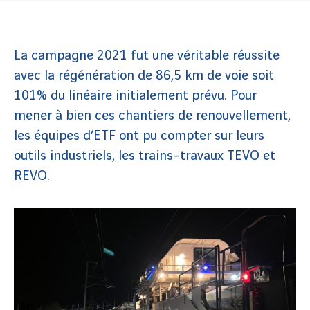
La campagne 2021 fut une véritable réussite
avec la régénération de 86,5 km de voie soit
101% du linéaire initialement prévu. Pour
mener à bien ces chantiers de renouvellement,
les équipes d’ETF ont pu compter sur leurs
outils industriels, les trains-travaux TEVO et
REVO.