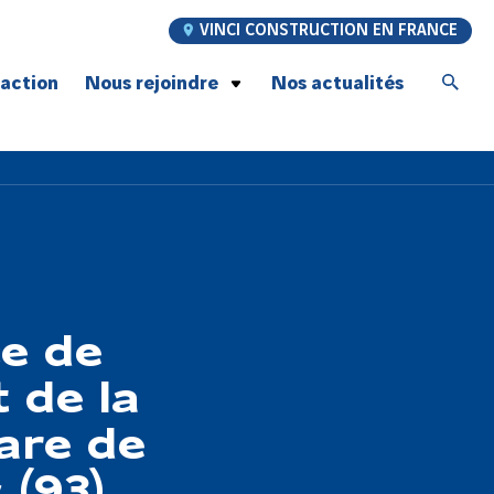
VINCI CONSTRUCTION EN FRANCE
’action
Nous rejoindre
Nos actualités
Postulez à nos offres d’emploi
Jeunes talents
Graduate Program
À la rencontre de nos compagnons
Recrutement compagnons Génie Civil
Notre promesse employeur
ce de
 de la
Gare de
(93)