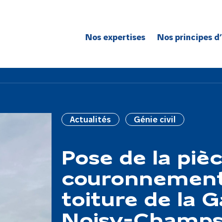
Nos expertises
Nos principes d
Route
Réseaux
Bâtiment
Génie civil
Actualités
Génie civil
Réseaux de spécialité
Grands projets
Pose de la piè
couronnement
toiture de la 
Noisy-Champs 