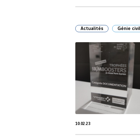
Actualités
Génie civi
10.02.23
10 Fév 2023