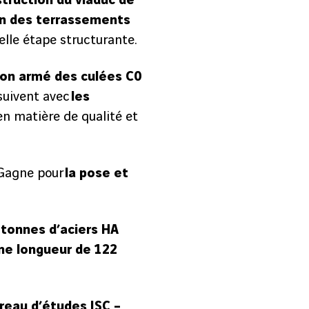
struction du viaduc de
on des terrassements
elle étape structurante.
ton armé des culées C0
rsuivent avec
les
en matière de qualité et
 Gagne pour
la pose et
 tonnes d’aciers HA
ne longueur de 122
précédent
2
/
6
reau d’études ISC –