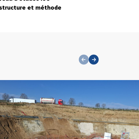
suivant
n structure et méthode
précédent
suivant