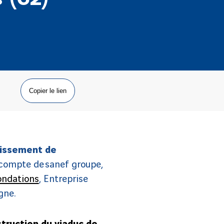
Copier le lien
hissement de
 compte de sanef groupe,
ondations
, Entreprise
gne.