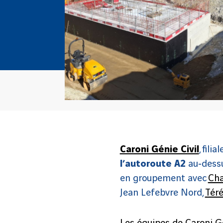
Caroni Génie Civil
, fili
l’autoroute A2
au‑dessu
en groupement avec
Cha
Jean Lefebvre Nord,
Téré