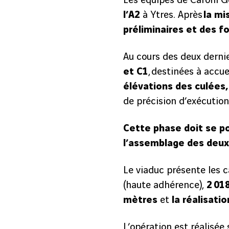
Les équipes de Caroni Gé
l’A2
à Ytres. Après
la mi
préliminaires et des f
Au cours des deux dernie
et C1
, destinées à accue
élévations des culées,
de précision d’exécutio
Cette phase doit se po
l’assemblage des deux
Le viaduc présente les c
(haute adhérence),
2 01
mètres
et
la réalisatio
L’opération est réalisée