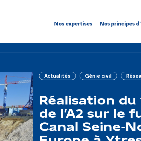
Nos expertises
Nos principes d
Route
Réseaux
Bâtiment
Génie civil
Actualités
Génie civil
Rése
Réseaux de spécialité
Grands projets
Réalisation du
de l’A2 sur le f
Canal Seine‑N
Europe à Ytres