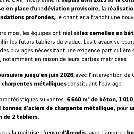
nie Civil, interviennent
depuis avril 2025
sur
la con
se en place
d’une
déviation provisoire,
la
réalisati
ondations profondes,
le chantier a franchi une nouv
rs mois, les équipes ont réalisé
les semelles en bé
illir les futurs tabliers du viaduc. Les travaux se pou
des ouvrages nécessitant une exigence particulière 
n, notamment en raison de leurs parties matricées.
ursuivre jusqu’en juin 2026,
avec l’intervention de
 charpentes métalliques
constituant l’ouvrage.
aractéristiques suivantes :
6 640 m³ de béton, 1 010
8 tonnes d’aciers de charpente métallique,
pour
u
n de 2 tabliers.
 sous la maîtrise d’œuvre
d’Arcadis,
avec l’appui du
bu