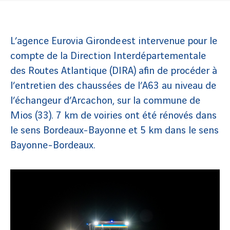
L’agence Eurovia Gironde est intervenue pour le
compte de la Direction Interdépartementale
des Routes Atlantique (DIRA) afin de procéder à
l’entretien des chaussées de l’A63 au niveau de
l’échangeur d’Arcachon, sur la commune de
Mios (33). 7 km de voiries ont été rénovés dans
le sens Bordeaux-Bayonne et 5 km dans le sens
Bayonne-Bordeaux.