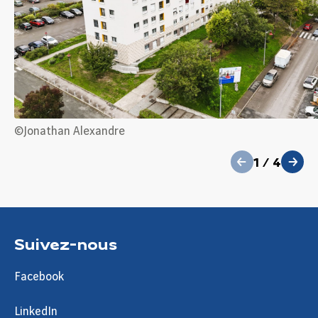
précédent
©Jonathan Alexandre
1
/
4
suivant
Suivez-nous
Facebook
LinkedIn