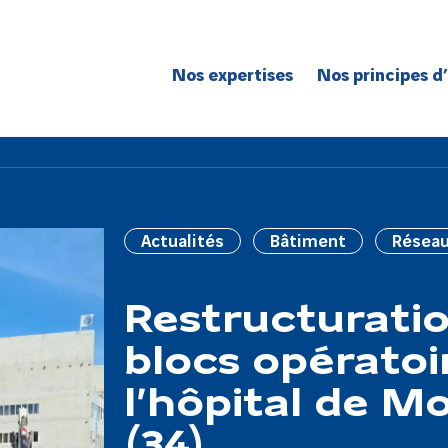
Nos expertises
Nos principes d
Route
Réseaux
Bâtiment
Génie civil
Actualités
Bâtiment
Résea
Réseaux de spécialité
Grands projets
Restructurati
blocs opératoi
l’hôpital de Mo
(34)