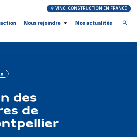
VINCI CONSTRUCTION EN FRANCE
’action
Nous rejoindre
Nos actualités
Postulez à nos offres d’emploi
Jeunes talents
Graduate Program
À la rencontre de nos compagnons
ux
Recrutement compagnons Génie Civil
Notre promesse employeur
on des
res de
ntpellier