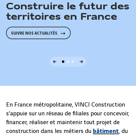
Construire le futur des
territoires en France
SUIVRE NOS ACTUALITÉS
Œuvrer ensemble
Partager notre vision
pour le respect de
du Build Better
l'environnement
Together
DÉCOUVRIR NOS ACTIONS
REJOIGNEZ-NOUS !
En France métropolitaine, VINCI Construction
s’appuie sur un réseau de filiales pour concevoir,
financer, réaliser et maintenir tout projet de
construction dans les métiers du
bâtiment
, du