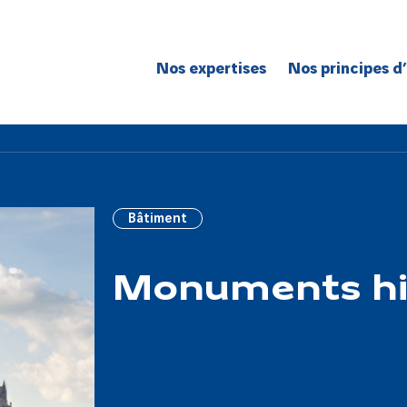
Nos expertises
Nos principes d
Route
Réseaux
Bâtiment
Génie civil
Bâtiment
Réseaux de spécialité
Grands projets
Monuments hi