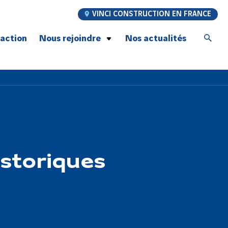
VINCI CONSTRUCTION EN FRANCE
’action
Nous rejoindre
Nos actualités
Postulez à nos offres d’emploi
Jeunes talents
Graduate Program
À la rencontre de nos compagnons
Recrutement compagnons Génie Civil
Notre promesse employeur
storiques